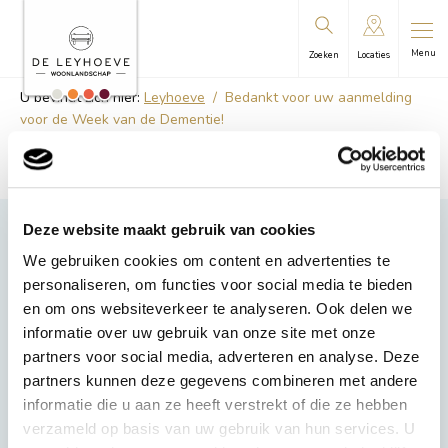
Menu
Zoeken
Locaties
U bevindt zich hier:
Leyhoeve
/
Bedankt voor uw aanmelding
voor de Week van de Dementie!
Deze website maakt gebruik van cookies
We gebruiken cookies om content en advertenties te
Bedankt voor uw aanmelding, deze is in goede
personaliseren, om functies voor social media te bieden
orde ontvangen.
en om ons websiteverkeer te analyseren. Ook delen we
We zien u graag in maart.
informatie over uw gebruik van onze site met onze
partners voor social media, adverteren en analyse. Deze
Tot dan!
partners kunnen deze gegevens combineren met andere
informatie die u aan ze heeft verstrekt of die ze hebben
verzameld op basis van uw gebruik van hun services. U