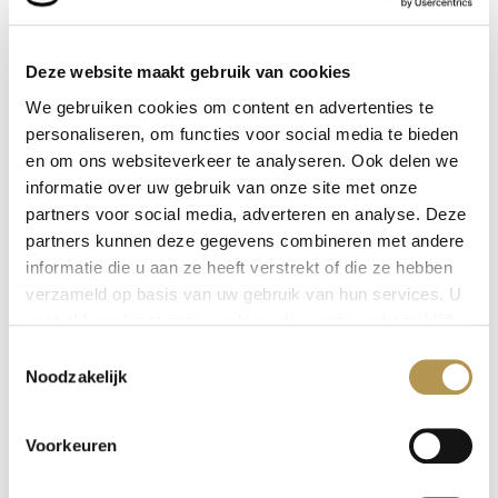
Afwasser Tilburg | oproep (0-uren)
Als afwasser ben jij een belangrijke spil in ons
Deze website maakt gebruik van cookies
team en een onmisbare schakel tussen onze
We gebruiken cookies om content en advertenties te
keuken en ons restaurant. Je verricht alle
personaliseren, om functies voor social media te bieden
voorkomende werkzaamheden in onze
en om ons websiteverkeer te analyseren. Ook delen we
spoelkeuken. Zie jij dat...
informatie over uw gebruik van onze site met onze
Bekijk vacature
partners voor social media, adverteren en analyse. Deze
partners kunnen deze gegevens combineren met andere
informatie die u aan ze heeft verstrekt of die ze hebben
verzameld op basis van uw gebruik van hun services. U
gaat akkoord met onze cookies als u onze website blijft
gebruiken.
Toestemmingsselectie
Noodzakelijk
Voorkeuren