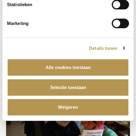
Statistieken
Helpende plus Tilburg | flexpool (0-
Marketing
uren / oproep)
Als Helpende Plus bij De Leyhoeve werk jij met
hart voor ouderen in een warm team. Jij maakt
Details tonen
elke dag verschil met aandacht, zorg en echte tijd
voor de bewoner.
Alle cookies toestaan
Bekijk vacature
Selectie toestaan
Weigeren