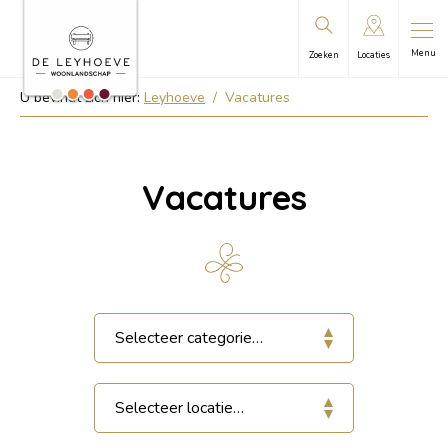
Menu
Zoeken
Locaties
U bevindt zich hier:
Leyhoeve
/
Vacatures
Vacatures