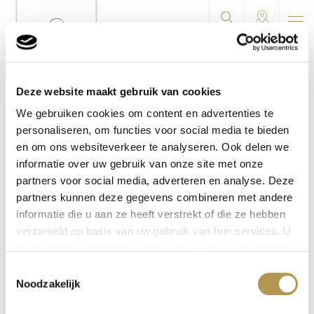
Menu
Zoeken
Locaties
U bevindt zich hier:
Leyhoeve
/
Besturingsfilosofie
Deze website maakt gebruik van cookies
We gebruiken cookies om content en advertenties te
personaliseren, om functies voor social media te bieden
Besturingsfilosofie
en om ons websiteverkeer te analyseren. Ook delen we
informatie over uw gebruik van onze site met onze
partners voor social media, adverteren en analyse. Deze
partners kunnen deze gegevens combineren met andere
informatie die u aan ze heeft verstrekt of die ze hebben
verzameld op basis van uw gebruik van hun services. U
gaat akkoord met onze cookies als u onze website blijft
gebruiken.
Toestemmingsselectie
Noodzakelijk