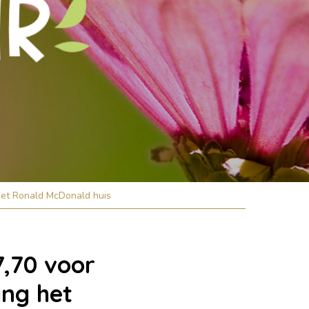
het Ronald McDonald huis
7,70 voor
ng het