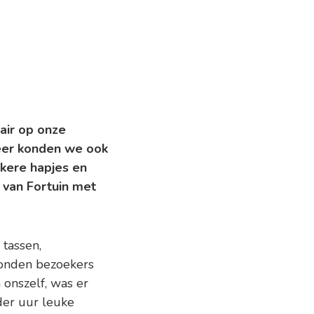
air op onze
weer konden we ook
kkere hapjes en
 van Fortuin met
 tassen,
konden bezoekers
 onszelf, was er
der uur leuke