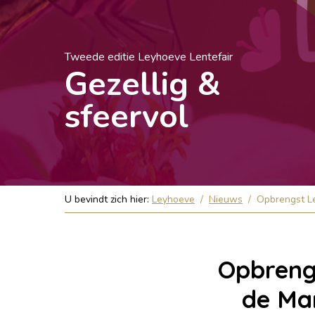
Tweede editie Leyhoeve Lentefair
Gezellig &
sfeervol
U bevindt zich hier:
Leyhoeve
/
Nieuws
/
Opbrengst L
Opbrengs
de Ma