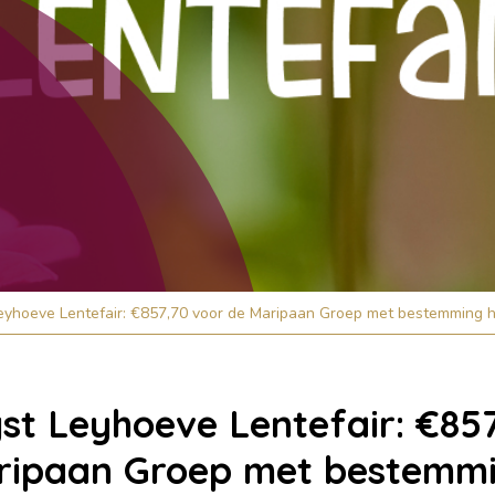
eyhoeve Lentefair: €857,70 voor de Maripaan Groep met bestemming 
t Leyhoeve Lentefair: €85
ripaan Groep met bestemmi