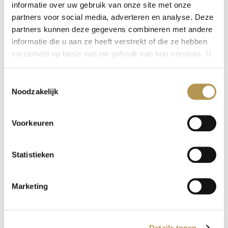
informatie over uw gebruik van onze site met onze
partners voor social media, adverteren en analyse. Deze
partners kunnen deze gegevens combineren met andere
22 / 09 / 2021
informatie die u aan ze heeft verstrekt of die ze hebben
De Leyhoeve is actief deelnemer aan de regionale
verzameld op basis van uw gebruik van hun services. U
gesprekken over de ouderenzorg van de
gaat akkoord met onze cookies als u onze website blijft
toekomst. De regionale visie hierover is prachtig
gebruiken.
Toestemmingsselectie
verwoord in het visiedocument ‘Samen richting
Noodzakelijk
geven aan ouderenzorg in Midden Brabant’.
Voorkeuren
Om iedereen een beeld te geven van de
ouderenzorg van de toekomst wordt in de loop
Statistieken
van dit jaar een aantal theatervoorstellingen
verzorgd. Dinsdagavond 21 september vond de
Marketing
tweede voorstelling plaats met als thema: de
zorgzame samenleving. De theatervoorstelling
werd verzorgd door Richard De Hoop en Tony
Details tonen