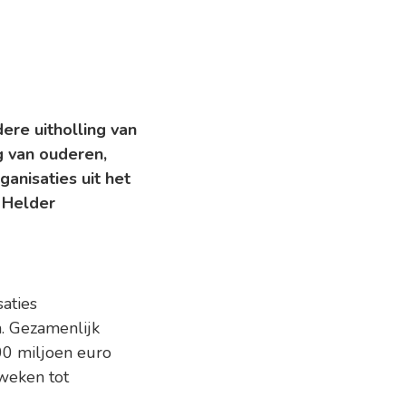
ere uitholling van
g van ouderen,
anisaties uit het
 Helder
aties
. Gezamenlijk
00 miljoen euro
weken tot