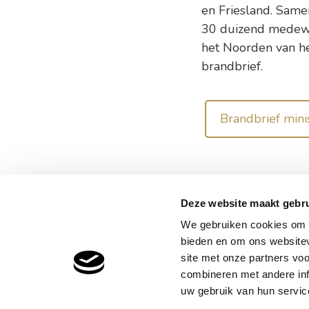
en Friesland. Same
30 duizend medewer
het Noorden van he
brandbrief.
Brandbrief mini
Deze website maakt gebru
We gebruiken cookies om c
bieden en om ons websitev
Leyhoe
site met onze partners vo
Almyst
combineren met andere inf
5061 P
uw gebruik van hun service