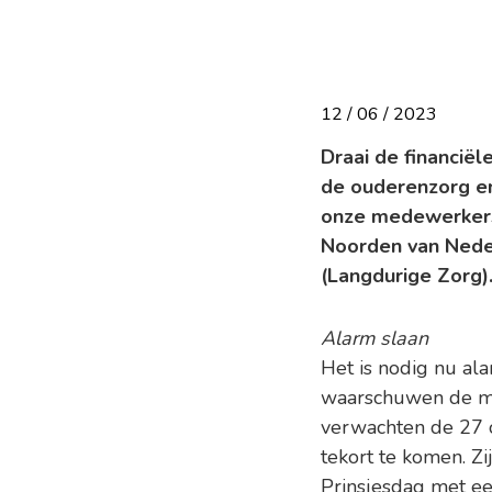
12 / 06 / 2023
Draai de financië
de ouderenzorg en 
onze medewerkers 
Noorden van Neder
(Langdurige Zorg)
Alarm slaan
Het is nodig nu al
waarschuwen de min
verwachten de 27 o
tekort te komen. Z
Prinsjesdag met ee