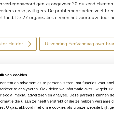
n vertegenwoordigen zij ongeveer 30 duizend cliënten 
kers en vrijwilligers. De problemen spelen veel bred
t land. De 27 organisaties nemen het voortouw door h
ster Helder
Uitzending EenVandaag over bra
ik van cookies
ontent en advertenties te personaliseren, om functies voor soci
erkeer te analyseren. Ook delen we informatie over uw gebruik
ve Exploitatie Holding B.V.
Werken bij 
or social media, adverteren en analyse. Deze partners kunnen 
raat 10-A
ormatie die u aan ze heeft verstrekt of die ze hebben verzameld
A Oisterwijk
s. U gaat akkoord met onze cookies als u onze website blijft ge
Bekijk on