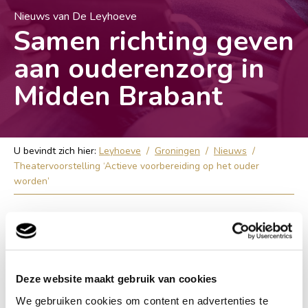
Nieuws van De Leyhoeve
Samen richting geven
aan ouderenzorg in
Midden Brabant
U bevindt zich hier:
Leyhoeve
/
Groningen
/
Nieuws
/
Theatervoorstelling ‘Actieve voorbereiding op het ouder
worden’
Theatervoorstelling
‘Actieve voorbereiding
Deze website maakt gebruik van cookies
op het ouder worden’
We gebruiken cookies om content en advertenties te