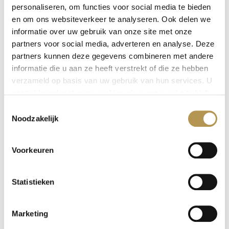
personaliseren, om functies voor social media te bieden
en om ons websiteverkeer te analyseren. Ook delen we
informatie over uw gebruik van onze site met onze
partners voor social media, adverteren en analyse. Deze
partners kunnen deze gegevens combineren met andere
20 / 07 / 2021
informatie die u aan ze heeft verstrekt of die ze hebben
verzameld op basis van uw gebruik van hun services. U
De Leyhoeve is actief deelnemer aan de regionale
gaat akkoord met onze cookies als u onze website blijft
gesprekken over de ouderenzorg van de
gebruiken.
Toestemmingsselectie
toekomst. De regionale visie hierover is prachtig
Noodzakelijk
verwoord in het visiedocument ‘Samen richting
geven aan ouderenzorg in Midden Brabant’.
Voorkeuren
Om iedereen een beeld te geven van de
ouderenzorg van de toekomst wordt in de loop
Statistieken
van dit jaar een aantal theatervoorstellingen
verzorgd. Dinsdagavond 6 juli vond de eerste
Marketing
plaats met als thema: actieve voorbereiding op