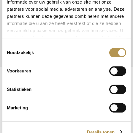
informatie over uw gebruik van onze site met onze
partners voor social media, adverteren en analyse. Deze
partners kunnen deze gegevens combineren met andere
informatie die u aan ze heeft verstrekt of die ze hebben
verzameld op basis van uw gebruik van hun services. U
gaat akkoord met onze cookies als u onze website blijft
gebruiken.
Toestemmingsselectie
Noodzakelijk
Voorkeuren
Contactformulier
Statistieken
Marketing
Rondleiding en/of meer informatie |
Wonen in een Zorgsuite
Details tonen