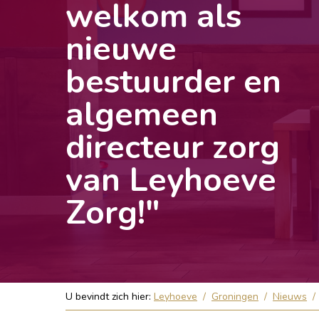
welkom als
nieuwe
bestuurder en
algemeen
directeur zorg
van Leyhoeve
Zorg!"
U bevindt zich hier:
Leyhoeve
/
Groningen
/
Nieuws
/