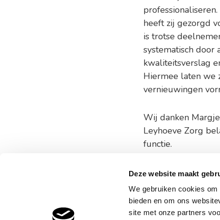
professionaliseren
heeft zij gezorgd 
is trotse deelneme
systematisch door 
kwaliteitsverslag 
Hiermee laten we zi
vernieuwingen vor
Wij danken Margje 
Leyhoeve Zorg bela
functie.
Deze website maakt gebru
We gebruiken cookies om c
Woonl
bieden en om ons websitev
site met onze partners vo
Helper