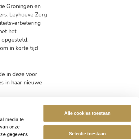
tie Groningen en
ers. Leyhoeve Zorg
teitsverbetering
met het
 opgesteld.
om in korte tijd
de in deze voor
es in haar nieuwe
Alle cookies toestaan
al media te
De Leyhoeve?
 van onze
Selectie toestaan
deze gegevens