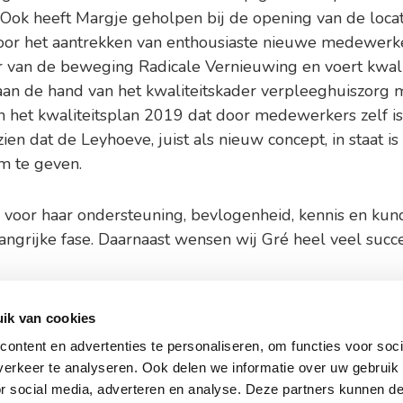
. Ook heeft Margje geholpen bij de opening van de loca
voor het aantrekken van enthousiaste nieuwe medewerk
r van de beweging Radicale Vernieuwing en voert kwali
aan de hand van het kwaliteitskader verpleeghuiszorg 
en het kwaliteitsplan 2019 dat door medewerkers zelf is
en dat de Leyhoeve, juist als nieuw concept, in staat is 
m te geven.
voor haar ondersteuning, bevlogenheid, kennis en kun
ngrijke fase. Daarnaast wensen wij Gré heel veel succ
ik van cookies
ontent en advertenties te personaliseren, om functies voor soci
andschap de Leyhoeve Groningen
Werken bij 
erkeer te analyseren. Ook delen we informatie over uw gebruik
or social media, adverteren en analyse. Deze partners kunnen 
park 258-L | 9723 ZA Groningen