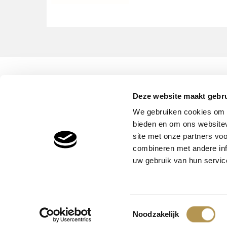
Deze website maakt gebru
We gebruiken cookies om c
Woonl
bieden en om ons websitev
site met onze partners vo
Helper
combineren met andere inf
T
+31
uw gebruik van hun service
E
sale
Toestemmingsselectie
Noodzakelijk
© 2026 Groningen
Privacy Policy
Cookies