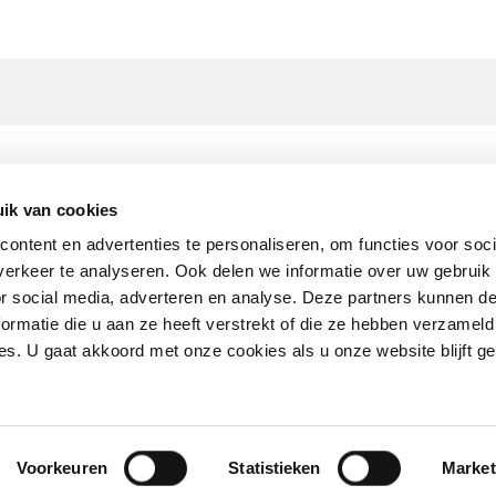
ik van cookies
ontent en advertenties te personaliseren, om functies voor soci
andschap de Leyhoeve Groningen
Werken bij 
erkeer te analyseren. Ook delen we informatie over uw gebruik
or social media, adverteren en analyse. Deze partners kunnen 
park 258-L | 9723 ZA Groningen
ormatie die u aan ze heeft verstrekt of die ze hebben verzameld
 (0)50 – 206 92 92
Bekijk on
s. U gaat akkoord met onze cookies als u onze website blijft ge
s.groningen@leyhoeve.nl
Voorkeuren
Statistieken
Market
Disclaimer