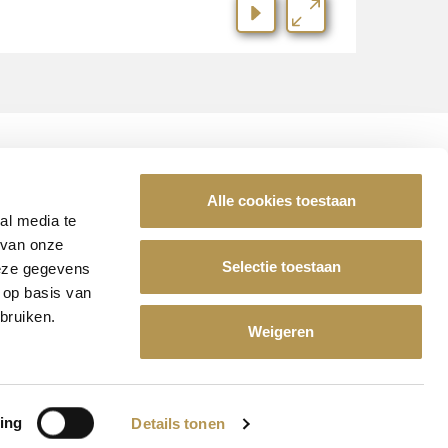
Alle cookies toestaan
al media te
De Leyhoeve?
 van onze
Selectie toestaan
deze gegevens
 op basis van
ze vacatures
bruiken.
Weigeren
ing
Details tonen
Realisatie door
2manydots