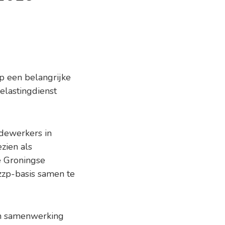
op een belangrijke
Belastingdienst
edewerkers in
zien als
de Groningse
zzp-basis samen te
een samenwerking