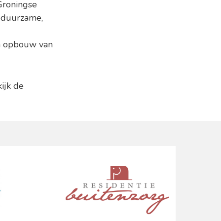
Groningse
n duurzame,
en opbouw van
ijk de