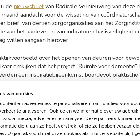
 u de
nieuwsbrief
van Radicale Vernieuwing van deze
 maand aandacht voor de wisseling van coördinatorsch
 brief van dertien zorgorganisaties aan het Zor­ginstit
van het aanleveren van indicatoren basis­veilig­heid e
aag willen aangaan hierover
aktijkvoorbeeld over het openen van deuren voor bewo
lkaar omkijken dat het project “Ruimte voor dementie” 
seerden een inspiratiebijeenkomst boordevol praktische t
ik van cookies
ontent en advertenties te personaliseren, om functies voor soci
andschap de Leyhoeve Groningen
Werken bij 
erkeer te analyseren. Ook delen we informatie over uw gebruik
or social media, adverteren en analyse. Deze partners kunnen 
park 258-L | 9723 ZA Groningen
ormatie die u aan ze heeft verstrekt of die ze hebben verzameld
 (0)50 – 206 92 92
Bekijk on
s. U gaat akkoord met onze cookies als u onze website blijft ge