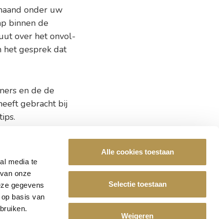
 maand onder uw
ap binnen de
uut over het onvol­
n het gesprek dat
ners en de de
heeft gebracht bij
ips.
Alle cookies toestaan
al media te
De Leyhoeve?
 van onze
Selectie toestaan
deze gegevens
 op basis van
ze vacatures
bruiken.
Weigeren