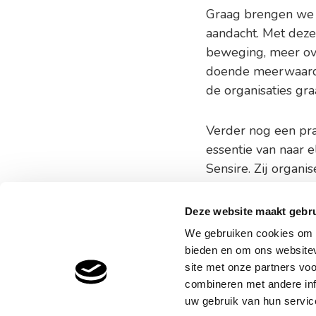
Graag brengen we
aandacht. Met deze
beweging, meer over
doende meerwaarde 
de organisaties gr
Verder nog een pr
essentie van naar e
Sensire. Zij organi
Deze website maakt gebru
We gebruiken cookies om c
Woonl
bieden en om ons websitev
site met onze partners vo
Helper
combineren met andere inf
T
+31
uw gebruik van hun service