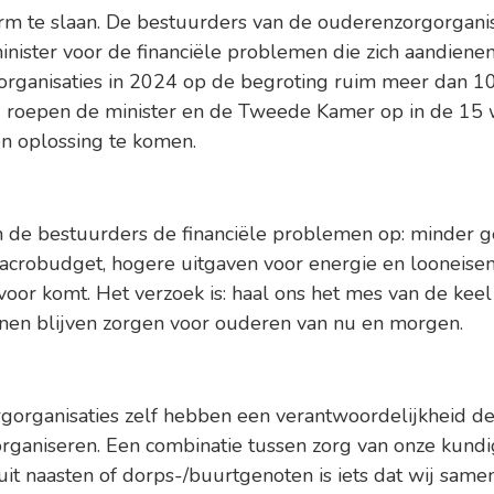
arm te slaan. De bestuurders van de ouderenzorgorganis
ister voor de financiële problemen die zich aandienen
rganisaties in 2024 op de begroting ruim meer dan 1
ij roepen de minister en de Tweede Kamer op in de 15 
n oplossing te komen.
 de bestuurders de financiële problemen op: minder g
acrobudget, hogere uitgaven voor energie en looneis
oor komt. Het verzoek is: haal ons het mes van de keel
nen blijven zorgen voor ouderen van nu en morgen.
organisaties zelf hebben een verantwoordelijkheid de
rganiseren. Een combinatie tussen zorg van onze kund
uit naasten of dorps-/buurtgenoten is iets dat wij sam