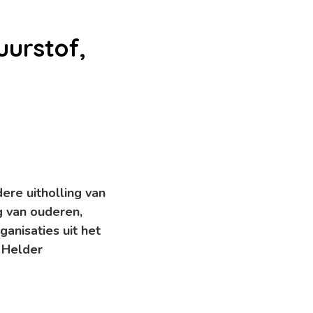
uurstof,
ere uitholling van
g van ouderen,
anisaties uit het
 Helder