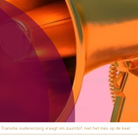
Transitie ouderenzorg vraagt om zuurstof, niet het mes op de keel