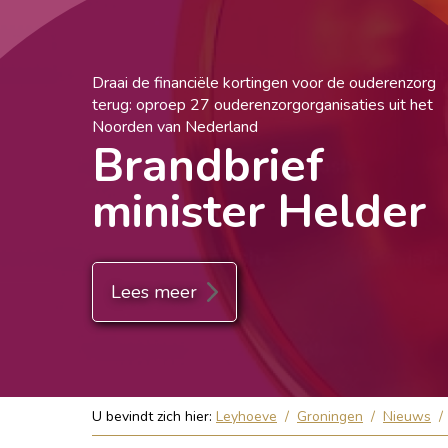
Draai de financiële kortingen voor de ouderenzorg
terug: oproep 27 ouderenzorgorganisaties uit het
Noorden van Nederland
Brandbrief
minister Helder
Lees meer
U bevindt zich hier:
Leyhoeve
/
Groningen
/
Nieuws
/