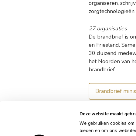
organiseren, schri
zorgtechnologieën 
27 organisaties
De brandbrief is o
en Friesland. Same
30 duizend medewer
het Noorden van he
brandbrief.
Brandbrief mini
Deze website maakt gebru
We gebruiken cookies om c
Woonl
bieden en om ons websitev