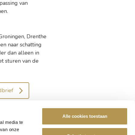
passing van
nen.
 Groningen, Drenthe
en naar schatting
er dan alleen in
et sturen van de
brief
Alle cookies toestaan
al media te
De Leyhoeve?
 van onze