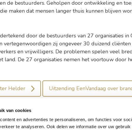
jven de bestuurders. Geholpen door ontwikkeling en toe
die maken dat mensen langer thuis kunnen blijven wo
ndertekend door de bestuurders van 27 organisaties in
n vertegenwoordigen zij ongeveer 30 duizend cliënten 
kers en vrijwilligers. De problemen spelen veel bred
t land. De 27 organisaties nemen het voortouw door h
ster Helder
Uitzending EenVandaag over brand
ik van cookies
ontent en advertenties te personaliseren, om functies voor soci
andschap de Leyhoeve Groningen
Werken bij 
erkeer te analyseren. Ook delen we informatie over uw gebruik