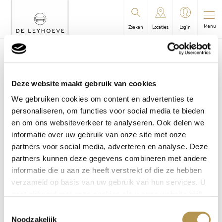
Menu
Zoeken
Locaties
Login
U bevindt zich hier:
Leyhoeve
/
Groningen
/
Algemene
informatie | Wonen
/
Bewonersgids
Deze website maakt gebruik van cookies
We gebruiken cookies om content en advertenties te
Bewonersgids
personaliseren, om functies voor social media te bieden
en om ons websiteverkeer te analyseren. Ook delen we
informatie over uw gebruik van onze site met onze
partners voor social media, adverteren en analyse. Deze
partners kunnen deze gegevens combineren met andere
informatie die u aan ze heeft verstrekt of die ze hebben
verzameld op basis van uw gebruik van hun services. U
gaat akkoord met onze cookies als u onze website blijft
gebruiken.
Toestemmingsselectie
Noodzakelijk