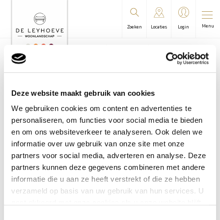
Menu
Zoeken
Locaties
Login
U bevindt zich hier:
Leyhoeve
/
Groningen
/
Algemene
informatie | Zorg
/
Informatieblad zorgdomotica
Deze website maakt gebruik van cookies
Informatieblad
We gebruiken cookies om content en advertenties te
personaliseren, om functies voor social media te bieden
zorgdomotica
en om ons websiteverkeer te analyseren. Ook delen we
informatie over uw gebruik van onze site met onze
partners voor social media, adverteren en analyse. Deze
partners kunnen deze gegevens combineren met andere
informatie die u aan ze heeft verstrekt of die ze hebben
verzameld op basis van uw gebruik van hun services. U
gaat akkoord met onze cookies als u onze website blijft
gebruiken.
Toestemmingsselectie