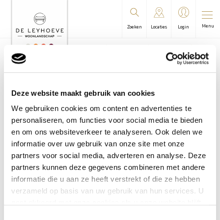
Menu
Zoeken
Locaties
Login
U bevindt zich hier:
Leyhoeve
/
Groningen
/
Leynieuws
/
Leynieuws Groningen NR. 5 2024
Deze website maakt gebruik van cookies
Leynieuws Groningen
We gebruiken cookies om content en advertenties te
personaliseren, om functies voor social media te bieden
NR. 5 2024
en om ons websiteverkeer te analyseren. Ook delen we
informatie over uw gebruik van onze site met onze
partners voor social media, adverteren en analyse. Deze
partners kunnen deze gegevens combineren met andere
informatie die u aan ze heeft verstrekt of die ze hebben
verzameld op basis van uw gebruik van hun services. U
gaat akkoord met onze cookies als u onze website blijft
gebruiken.
Toestemmingsselectie