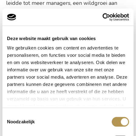
leidde tot meer managers, een wildgroei aan
stafdiensten en abstracte bestuursstructuren die
losgezongen waren van de praktijk. Na de
kredietcrisis ontstond er een tegen beweging,
waarin aandeelhouderswaarde plaatsmaakt voor
Deze website maakt gebruik van cookies
maatschappelijke waarden.
We gebruiken cookies om content en advertenties te
personaliseren, om functies voor social media te bieden
Rijnlands organiseren beschrijft het Rijnland
en om ons websiteverkeer te analyseren. Ook delen we
Model waarin medewerkers niet de ‘human
informatie over uw gebruik van onze site met onze
resources’ zijn in handen van managers. De
partners voor social media, adverteren en analyse. Deze
partners kunnen deze gegevens combineren met andere
organisatie ligt juist in handen van de vakmensen
informatie die u aan ze heeft verstrekt of die ze hebben
die zelfstandig beslissingen nemen en dankzij hun
verzameld op basis van uw gebruik van hun services. U
werkzaamheden ‘in de voorste linie’ bepalend zijn
gaat akkoord met onze cookies als u onze website blijft
voor het succes. Zelfsturing, samenwerking,
gebruiken.
Toestemmingsselectie
oefenen en leren, spelen in Rijnlandse
Noodzakelijk
organisaties een belangrijke rol.