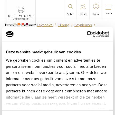
Menu
Zoeken
Locaties
Login
U bevindt zich hier:
Leyhoeve
/
Tilburg
/
Leynieuws
/
Leynieuws Tilburg NR 11 2025
Deze website maakt gebruik van cookies
Leynieuws Tilburg NR 11
We gebruiken cookies om content en advertenties te
2025
personaliseren, om functies voor social media te bieden
en om ons websiteverkeer te analyseren. Ook delen we
informatie over uw gebruik van onze site met onze
partners voor social media, adverteren en analyse. Deze
partners kunnen deze gegevens combineren met andere
informatie die u aan ze heeft verstrekt of die ze hebben
verzameld op basis van uw gebruik van hun services. U
gaat akkoord met onze cookies als u onze website blijft