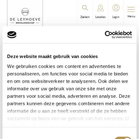
Menu
Zoeken
Locaties
Login
U bevindt zich hier:
Leyhoeve
/
Tilburg
/
Algemene informatie
| Zorg
/
Mantelzorgbeleid
Deze website maakt gebruik van cookies
Mantelzorgbeleid
We gebruiken cookies om content en advertenties te
personaliseren, om functies voor social media te bieden
en om ons websiteverkeer te analyseren. Ook delen we
informatie over uw gebruik van onze site met onze
partners voor social media, adverteren en analyse. Deze
partners kunnen deze gegevens combineren met andere
informatie die u aan ze heeft verstrekt of die ze hebben
verzameld op basis van uw gebruik van hun services. U
gaat akkoord met onze cookies als u onze website blijft
gebruiken.
Toestemmingsselectie