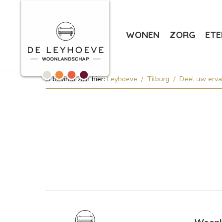
WONEN
ZORG
ETE
U bevindt zich hier:
Leyhoeve
/
Tilburg
/
Deel uw ervar