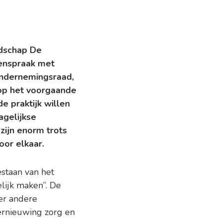
dschap De
menspraak met
 ondernemingsraad,
 op het voorgaande
e praktijk willen
agelijkse
zijn enorm trots
oor elkaar.
staan van het
ijk maken”. De
er andere
vernieuwing zorg en