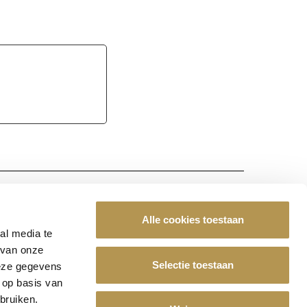
De Leyhoeve?
Alle cookies toestaan
al media te
 van onze
ze vacatures
Selectie toestaan
deze gegevens
 op basis van
bruiken.