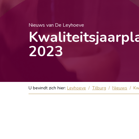
Nieuws van De Leyhoeve
Kwaliteitsjaarpl
2023
U bevindt zich hier:
Leyhoeve
/
Tilburg
/
Nieuws
/
Kw