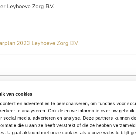
er Leyhoeve Zorg B.V.
aarplan 2023 Leyhoeve Zorg B.V.
ik van cookies
andschap de Leyhoeve Tilburg
Werken bij 
 Bloemenlaan 9-01 | 5022 KX
ontent en advertenties te personaliseren, om functies voor soci
erkeer te analyseren. Ook delen we informatie over uw gebruik
g
Bekijk on
or social media, adverteren en analyse. Deze partners kunnen 
emeen)
+31 (0)13 – 207 00 80
ormatie die u aan ze heeft verstrekt of die ze hebben verzameld
sserie)
+31 (0)13 – 720 00 25
s. U gaat akkoord met onze cookies als u onze website blijft ge