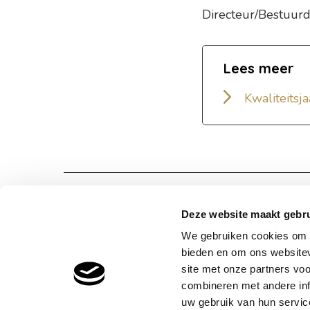
Directeur/Bestuurd
Lees meer
Kwaliteitsj
Deze website maakt gebru
Woonl
Dokter
We gebruiken cookies om c
bieden en om ons websitev
Tilbur
site met onze partners vo
T
(alg
combineren met andere inf
T
(bra
uw gebruik van hun service